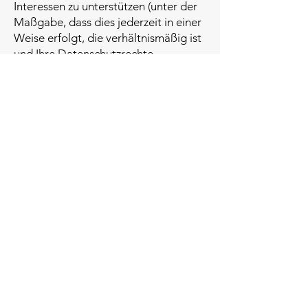
Interessen zu unterstützen (unter der
Maßgabe, dass dies jederzeit in einer
Weise erfolgt, die verhältnismäßig ist
und Ihre Datenschutzrechte
respektiert).
Als EU-Ansässiger können Sie:
eine Bestätigung darüber verlangen,
ob personenbezogene Daten
verarbeitet werden, die Sie betreffen,
oder nicht, und Zugriff auf Ihre
gespeicherten personenbezogenen
Daten sowie auf bestimmte
Zusatzinformationen anfordern;
den Erhalt von personenbezogenen
Daten, die Sie uns bereitgestellt
haben, in einem strukturierten,
gängigen und maschinenlesbaren
Format verlangen;
die Berichtigung lhrer